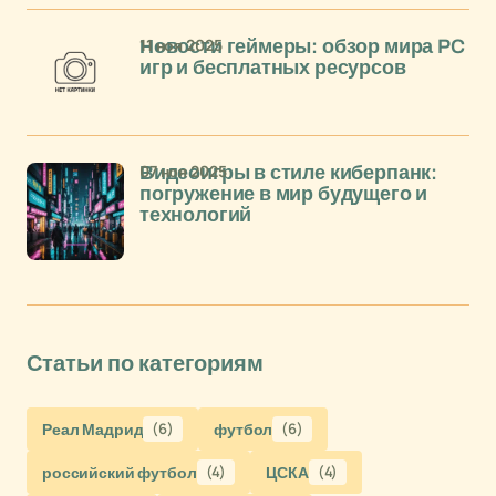
11 ноя 2025
Новости геймеры: обзор мира PC
игр и бесплатных ресурсов
07 ноя 2025
Видеоигры в стиле киберпанк:
погружение в мир будущего и
технологий
Статьи по категориям
Реал Мадрид
(6)
футбол
(6)
российский футбол
(4)
ЦСКА
(4)