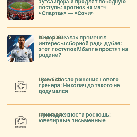
аутсайдера и продлят победную
поступь: прогноз на матч
«Спартак» — «Сочи»
26 ноя 2025
Лидер «Реала» променял
интересы сборной ради Дубая:
этот поступок Мбаппе простят на
родине?
13 ноя 2025
ЦСКА спасло решение нового
тренера: Николич до такого не
додумался
12 ноя 2025
Принадлежности роскошь:
ювелирные письменные