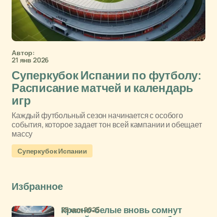
Автор:
21 янв 2026
Суперкубок Испании по футболу:
Расписание матчей и календарь
игр
Каждый футбольный сезон начинается с особого
события, которое задает тон всей кампании и обещает
массу
Суперкубок Испании
Избранное
26 ноя 2025
Красно-белые вновь сомнут