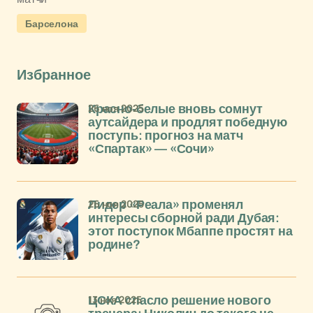
Барселона
Избранное
26 ноя 2025
Красно-белые вновь сомнут
аутсайдера и продлят победную
поступь: прогноз на матч
«Спартак» — «Сочи»
26 ноя 2025
Лидер «Реала» променял
интересы сборной ради Дубая:
этот поступок Мбаппе простят на
родине?
13 ноя 2025
ЦСКА спасло решение нового