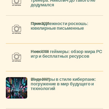
тренера: Николич до такого не
додумался
12 ноя 2025
Принадлежности роскошь:
ювелирные письменные
11 ноя 2025
Новости геймеры: обзор мира PC
игр и бесплатных ресурсов
07 ноя 2025
Видеоигры в стиле киберпанк:
погружение в мир будущего и
технологий