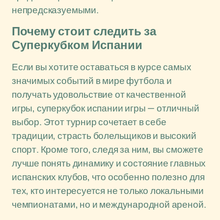
непредсказуемыми.
Почему стоит следить за
Суперкубком Испании
Если вы хотите оставаться в курсе самых
значимых событий в мире футбола и
получать удовольствие от качественной
игры, суперкубок испании игры — отличный
выбор. Этот турнир сочетает в себе
традиции, страсть болельщиков и высокий
спорт. Кроме того, следя за ним, вы сможете
лучше понять динамику и состояние главных
испанских клубов, что особенно полезно для
тех, кто интересуется не только локальными
чемпионатами, но и международной ареной.