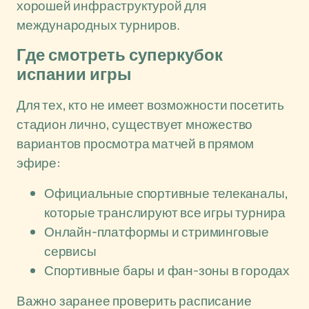
хорошей инфраструктурой для
международных турниров.
Где смотреть суперкубок
испании игры
Для тех, кто не имеет возможности посетить
стадион лично, существует множество
вариантов просмотра матчей в прямом
эфире:
Официальные спортивные телеканалы,
которые транслируют все игры турнира
Онлайн-платформы и стриминговые
сервисы
Спортивные бары и фан-зоны в городах
Важно заранее проверить расписание