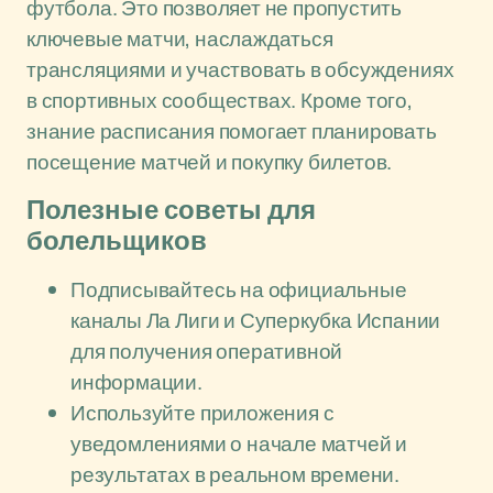
футбола. Это позволяет не пропустить
ключевые матчи, наслаждаться
трансляциями и участвовать в обсуждениях
в спортивных сообществах. Кроме того,
знание расписания помогает планировать
посещение матчей и покупку билетов.
Полезные советы для
болельщиков
Подписывайтесь на официальные
каналы Ла Лиги и Суперкубка Испании
для получения оперативной
информации.
Используйте приложения с
уведомлениями о начале матчей и
результатах в реальном времени.