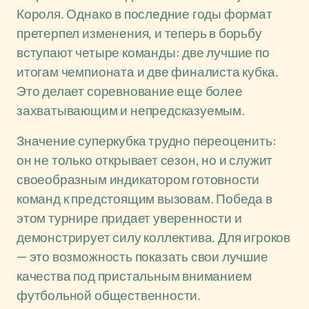
Короля. Однако в последние годы формат
претерпел изменения, и теперь в борьбу
вступают четыре команды: две лучшие по
итогам чемпионата и две финалиста кубка.
Это делает соревнование еще более
захватывающим и непредсказуемым.
Значение суперкубка трудно переоценить:
он не только открывает сезон, но и служит
своеобразным индикатором готовности
команд к предстоящим вызовам. Победа в
этом турнире придает уверенности и
демонстрирует силу коллектива. Для игроков
— это возможность показать свои лучшие
качества под пристальным вниманием
футбольной общественности.