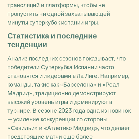
трансляций и платформы, чтобы не
пропустить ни одной захватывающей
минуты суперкубок испании игры.
Статистика и последние
тенденции
Анализ последних сезонов показывает, что
победители Суперкубка Испании часто
становятся и лидерами в Ла Лиге. Например,
команды, такие как «Барселона» и «Реал
Мадрид», традиционно демонстрируют
высокий уровень игры и доминируют в
турнире. В сезоне 2023 года одна из новинок
— усиление конкуренции со стороны
«Севильи» и «Атлетико Мадрид», что делает
предстоящие матчи еще более