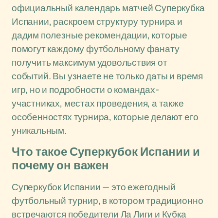
официальный календарь матчей Суперкубка
Испании, раскроем структуру турнира и
дадим полезные рекомендации, которые
помогут каждому футбольному фанату
получить максимум удовольствия от
событий. Вы узнаете не только даты и время
игр, но и подробности о командах-
участниках, местах проведения, а также
особенностях турнира, которые делают его
уникальным.
Что такое Суперкубок Испании и
почему он важен
Суперкубок Испании — это ежегодный
футбольный турнир, в котором традиционно
встречаются победители Ла Лиги и Кубка