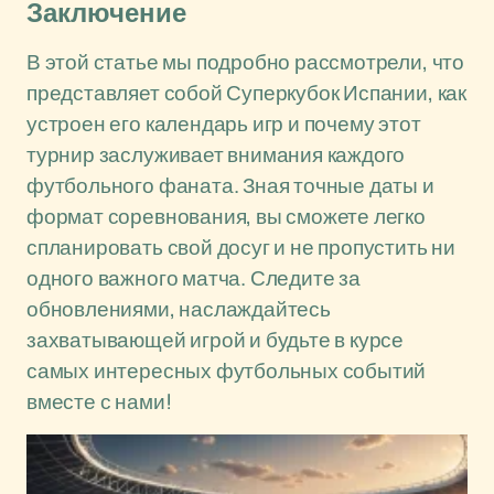
Заключение
В этой статье мы подробно рассмотрели, что
представляет собой Суперкубок Испании, как
устроен его календарь игр и почему этот
турнир заслуживает внимания каждого
футбольного фаната. Зная точные даты и
формат соревнования, вы сможете легко
спланировать свой досуг и не пропустить ни
одного важного матча. Следите за
обновлениями, наслаждайтесь
захватывающей игрой и будьте в курсе
самых интересных футбольных событий
вместе с нами!