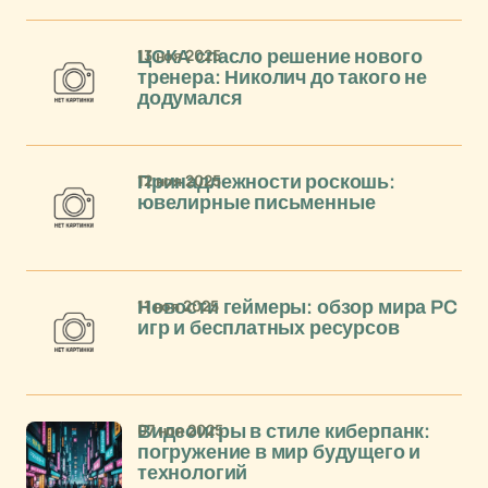
13 ноя 2025
ЦСКА спасло решение нового
тренера: Николич до такого не
додумался
12 ноя 2025
Принадлежности роскошь:
ювелирные письменные
11 ноя 2025
Новости геймеры: обзор мира PC
игр и бесплатных ресурсов
07 ноя 2025
Видеоигры в стиле киберпанк:
погружение в мир будущего и
технологий